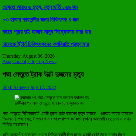
ডেঙ্গুতে আরও ৬ মৃত্যু, নতুন ভর্তি ৮৬৯ জন
৮৩ হাজার কারাবন্দীর জন্য চিকিৎসক ৪ জন
বছরে প্রায় দুই হাজার মানুষ লিম্ফোমায় মারা যায়
ঢামেকে ইন্টার্ন চিকিৎসকদের কর্মবিরতি প্রত্যাহার
Thursday, August 06, 2026
Asia
Capital
Life
Top News
পদ্মা সেতুতে ট্রাক উল্টে দুজনের মৃত্যু
Shafi Sameen
July 17, 2022
দুর্ঘটনার পর পদ্মা সেতুতে যান চলাচল ব্যাহত হয়
পদ্মা সেতুতে সিলিন্ডারবাহী একটি ট্রাক উল্টে দুজনের মৃত্যু হয়েছে। গুরুতর আহত হয়েছেন
তিনজন। পদ্মা সেতু উত্তর থানার ভারপ্রাপ্ত কর্মকর্তা (ওসি) আলমগীর হোসেন এ তথ্য
নিশ্চিত করেছেন।
ওসি আলমগীর বলেছেন, গ্যাস সিলিন্ডারবাহী তিন টনের একটি ছোট ট্রাক ঢাকার দিকে