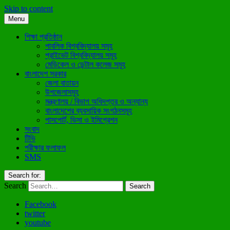
Skip to content
Menu
শিক্ষা প্রতিষ্ঠান
পাবলিক বিশ্ববিদ্যালয় সমূহ
প্রাইভেট বিশ্ববিদ্যালয় সমূহ
মেডিকেল ও ডেন্টাল কলেজ সমূহ
বাংলাদেশ সরকার
জেলা বাতায়ন
উপজেলাসমূহ
মন্ত্রণালয় / বিভাগ অধিদপ্তর ও অন্যান্য
বাংলাদেশের ব্যবসায়িক সংগঠনসমূহ
পাসপোর্ট, ভিসা ও ইমিগ্রেশন
সংবাদ
টিভি
পরীক্ষার ফলাফল
SMS
Search for:
Search
Facebook
twitter
youtube