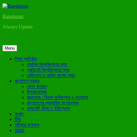
Banglamar
Always Update
Menu
শিক্ষা প্রতিষ্ঠান
পাবলিক বিশ্ববিদ্যালয় সমূহ
প্রাইভেট বিশ্ববিদ্যালয় সমূহ
মেডিকেল ও ডেন্টাল কলেজ সমূহ
বাংলাদেশ সরকার
জেলা বাতায়ন
উপজেলাসমূহ
মন্ত্রণালয় / বিভাগ অধিদপ্তর ও অন্যান্য
বাংলাদেশের ব্যবসায়িক সংগঠনসমূহ
পাসপোর্ট, ভিসা ও ইমিগ্রেশন
সংবাদ
টিভি
পরীক্ষার ফলাফল
SMS