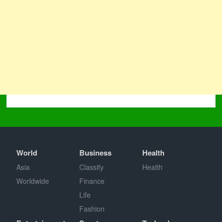
World
Business
Health
Asia
Classify
Health
Worldwide
Finance
Life
Fashion