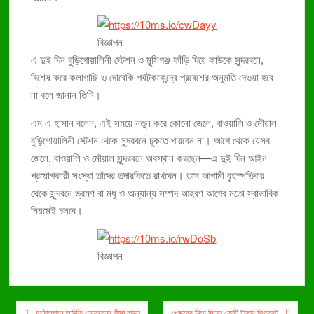
বিজ্ঞাপন
এ দুই দিন বুড়িগোয়ালিনী স্টেশন ও মুন্সিগঞ্জ ফাঁড়ি দিয়ে কাউকে সুন্দরবনে,
বিশেষ করে কলাগাছি ও দোবেকি পর্যটককেন্দ্রে প্রবেশের অনুমতি দেওয়া হবে
না বলে জানান তিনি।
এম এ হাসান বলেন, এই সময়ে নতুন করে কোনো জেলে, বাওয়ালি ও মৌয়াল
বুড়িগোয়ালিনী স্টেশন থেকে সুন্দরবনে ঢুকতে পারবেন না। আগে থেকে যেসব
জেলে, বাওয়ালি ও মৌয়াল সুন্দরবনে অবস্থান করছেন—এ দুই দিন আইন
প্রয়োগকারী সংস্থা তাঁদের তদারকিতে রাখবেন। তবে আগামী বৃহস্পতিবার
থেকে সুন্দরনে ভ্রমণ বা মধু ও অন্যান্য সম্পদ আহরণ আগের মতো স্বাভাবিক
নিয়মেই চলবে।
বিজ্ঞাপন
Post
মুঠোফোনে আর্থিক লেনদেনের সীমা বাড়ল
খেজুরের নিচে মিলল কোটি টাকার সিগারেট