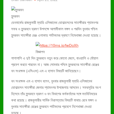
ডেঙ্গুতে আরও ৬ মৃত্যু, নতুন ভর্তি ৮৬৯ জন
৮৩ হাজার কারাবন্দীর জন্য চিকিৎসক ৪ জন
সুন্দরবন
বছরে প্রায় দুই হাজার মানুষ লিম্ফোমায় মারা যায়
ডেনমার্কের রাজকুমারী ম্যারি এলিজাবেথ ডোনাল্ডসনের সাতক্ষীরার শ্যামনগর
ঢামেকে ইন্টার্ন চিকিৎসকদের কর্মবিরতি প্রত্যাহার
সফর ও সুন্দরবনে ভ্রমণ উপলক্ষে আগামীকাল মঙ্গল ও পরদিন বুধবার পশ্চিম
সুন্দরবন সাতক্ষীরা রেঞ্জ এলাকায় পর্যটকদের ভ্রমণে নিষেধাজ্ঞা দেওয়া হয়েছে।
বিজ্ঞাপন
পাশাপাশি এ দুই দিন সুন্দরবনে নতুন করে কোনো জেলে, বাওয়ালি ও মৌয়াল
প্রবেশ করতে পারবেন না। আজ সোমবার পশ্চিম সুন্দরবনের সাতক্ষীরা রেঞ্জের
বন সংরক্ষক (এসিএফ) এম এ হাসান বিষয়টি জানিয়েছেন।
বন সংরক্ষক এম এ হাসান বলেন, বুধবার রাজকুমারী ম্যারি এলিজাবেথ
ডোনাল্ডসন সাতক্ষীরা জেলার শ্যামনগর উপজেলায় আসবেন। সফরসূচির অংশ
হিসেবে তাঁর সুন্দরবনে ভ্রমণ ও বন বিভাগের কর্মকর্তাদের সঙ্গে মতবিনিময়ের
কথা রয়েছে। রাজকুমারীর সার্বিক নিরাপত্তার বিষয়টি মাথায় রেখে মঙ্গল ও
বুধবার সাতক্ষীরা রেঞ্জের সুন্দরবনে পর্যটকদের প্রবেশে নিশেধাজ্ঞা দেওয়া
হয়েছে।