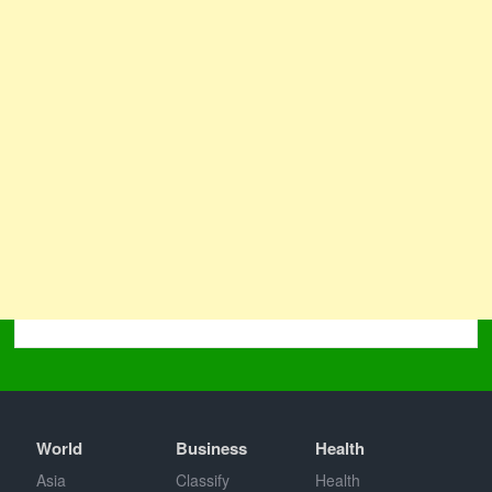
World
Business
Health
Asia
Classify
Health