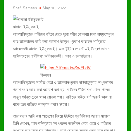
ডেঙ্গুতে আরও ৬ মৃত্যু, নতুন ভর্তি ৮৬৯ জন
Shafi Sameen
May 10, 2022
৮৩ হাজার কারাবন্দীর জন্য চিকিৎসক ৪ জন
বছরে প্রায় দুই হাজার মানুষ লিম্ফোমায় মারা যায়
মালালা ইউসুফজাই
ঢামেকে ইন্টার্ন চিকিৎসকদের কর্মবিরতি প্রত্যাহার
আফগানিস্তানে নারীদের বাইরে যেতে পুরো শরীর বোরকায় ঢাকা বাধ্যতামূলক
করে তালেবানের জারি করা আদেশে উদ্বেগ প্রকাশ করেছেন শান্তিতে
নোবেলজয়ী মালালা ইউসুফজাই। এক টুইটার পোস্টে এই উদ্বেগ জানান
পাকিস্তানের নারীশিক্ষা অধিকারকর্মী। খবর এএনআইয়ের।
বিজ্ঞাপন
আফগানিস্তানের সর্বোচ্চ নেতা ও তালেবানপ্রধান হাইবাতুল্লাহ আখুন্দজাদার
গত শনিবার জারি করা আদেশে বলা হয়, নারীদের উচিত মাথা থেকে পায়ের
আঙুল পর্যন্ত ঢেকে থাকা বোরকা পরা। নারীদের বাইরে যদি জরুরি কাজ না
থাকে তবে বাড়িতে অবস্থান করাই ভালো।
তালেবানের জারি করা আদেশের বিষয়ে টুইটারে প্রতিক্রিয়া জানান মালালা।
তিনি লেখেন, আফগানিস্তানে সব ধরনের জনজীবন থেকে মেয়ে ও নারীদের
নিশ্চিহ্ন করে দিতে চায় তালেবান। তারা মেয়েদের স্কুলে যেতে দিতে চায় না।