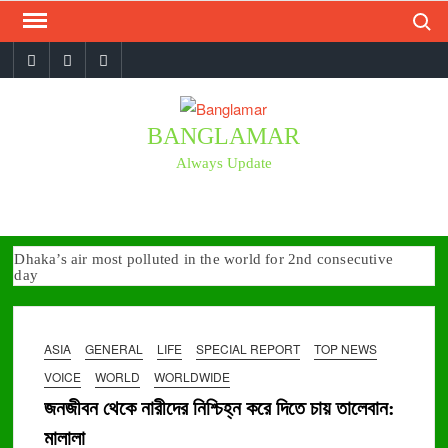
Search
Skip
to
Facebook
twitter
youtube
content
BANGLAMAR
Always Update
Dhaka’s air most polluted in the world for 2nd consecutive
day
প্রেসক্রিপশন ছাড়া অ্যান্টিবায়োটিক বিক্রি করা যাবে না, আইনের খসড়া অনুমোদন
10 Leading Healthcare Startups in Bangladesh (2023 Edition)
ASIA
GENERAL
LIFE
SPECIAL REPORT
TOP NEWS
Top 15 Largest Pharmaceutical Companies in Bangladesh
(Update 2023)
VOICE
WORLD
WORLDWIDE
12 Largest Hospitals in Dhaka with Most Beds (Update 2023)
জনজীবন থেকে নারীদের নিশ্চিহ্ন করে দিতে চায় তালেবান:
10 Best Eye Hospitals in Dhaka, BD (List of 2023)
মালালা