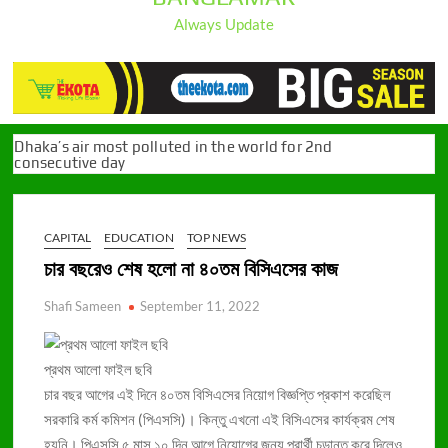
Always Update
Dhaka’s air most polluted in the world for 2nd
consecutive day
প্রেসক্রিপশন ছাড়া অ্যান্টিবায়োটিক বিক্রি করা যাবে না, আইনের খসড়া অনুমোদন
10 Leading Healthcare Startups in Bangladesh (2023
Edition)
CAPITAL
EDUCATION
TOP NEWS
Top 15 Largest Pharmaceutical Companies in Bangladesh
চার বছরেও শেষ হলো না ৪০তম বিসিএসের কাজ
(Update 2023)
12 Largest Hospitals in Dhaka with Most Beds (Update
Shafi Sameen
September 11, 2022
2023)
10 Best Eye Hospitals in Dhaka, BD (List of 2023)
প্রথম আলো ফাইল ছবি
ডেঙ্গুতে আরও ৬ মৃত্যু, নতুন ভর্তি ৮৬৯ জন
চার বছর আগের এই দিনে ৪০তম বিসিএসের নিয়োগ বিজ্ঞপ্তি প্রকাশ করেছিল
৮৩ হাজার কারাবন্দীর জন্য চিকিৎসক ৪ জন
সরকারি কর্ম কমিশন (পিএসসি)। কিন্তু এখনো এই বিসিএসের কার্যক্রম শেষ
বছরে প্রায় দুই হাজার মানুষ লিম্ফোমায় মারা যায়
হয়নি। পিএসসি ৫ মাস ১০ দিন আগে নিয়োগের জন্য প্রার্থী চূড়ান্ত করে দিলেও