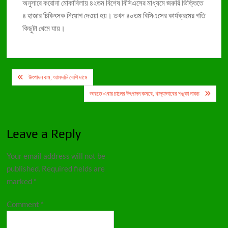
অনুসারে করোনা মোকাবিলায় ৪২তম বিশেষ বিসিএসের মাধ্যমে জরুরি ভিত্তিতে
৪ হাজার চিকিৎসক নিয়োগ দেওয়া হয়। তখন ৪০তম বিসিএসের কার্যক্রমের গতি
কিছুটা থেমে যায়।
Post
উৎপাদন কম, আমদানি বেশি দামে
navigation
ভারতে এবার চালের উৎপাদন কমবে, খাদ্যাভাবের শঙ্কা নাকচ
Leave a Reply
Your email address will not be
published.
Required fields are
marked
*
Comment
*