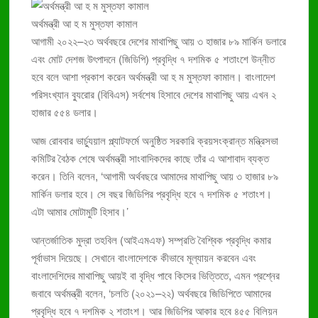
ডেঙ্গুতে আরও ৬ মৃত্যু, নতুন ভর্তি ৮৬৯ জন
অর্থমন্ত্রী আ হ ম মুস্তফা কামাল
৮৩ হাজার কারাবন্দীর জন্য চিকিৎসক ৪ জন
আগামী ২০২২–২৩ অর্থবছরে দেশের মাথাপিছু আয় ৩ হাজার ৮৯ মার্কিন ডলারে
বছরে প্রায় দুই হাজার মানুষ লিম্ফোমায় মারা যায়
এবং মোট দেশজ উৎপাদনে (জিডিপি) প্রবৃদ্ধি ৭ দশমিক ৫ শতাংশে উন্নীত
ঢামেকে ইন্টার্ন চিকিৎসকদের কর্মবিরতি প্রত্যাহার
হবে বলে আশা প্রকাশ করেন অর্থমন্ত্রী আ হ ম মুস্তফা কামাল। বাংলাদেশ
পরিসংখ্যান ব্যুরোর (বিবিএস) সর্বশেষ হিসাবে দেশের মাথাপিছু আয় এখন ২
হাজার ৫৫৪ ডলার।
আজ রোববার ভার্চ্যুয়াল প্ল্যাটফর্মে অনুষ্ঠিত সরকারি ক্রয়সংক্রান্ত মন্ত্রিসভা
কমিটির বৈঠক শেষে অর্থমন্ত্রী সাংবাদিকদের কাছে তাঁর এ আশাবাদ ব্যক্ত
করেন। তিনি বলেন, ‘আগামী অর্থবছরে আমাদের মাথাপিছু আয় ৩ হাজার ৮৯
মার্কিন ডলার হবে। সে বছর জিডিপির প্রবৃদ্ধি হবে ৭ দশমিক ৫ শতাংশ।
এটা আমার মোটামুটি হিসাব।’
আন্তর্জাতিক মুদ্রা তহবিল (আইএমএফ) সম্প্রতি বৈশ্বিক প্রবৃদ্ধি কমার
পূর্বাভাস দিয়েছে। সেখানে বাংলাদেশকে কীভাবে মূল্যায়ন করবেন এবং
বাংলাদেশিদের মাথাপিছু আয়ই বা বৃদ্ধি পাবে কিসের ভিত্তিতে, এমন প্রশ্নের
জবাবে অর্থমন্ত্রী বলেন, ‘চলতি (২০২১–২২) অর্থবছরে জিডিপিতে আমাদের
প্রবৃদ্ধি হবে ৭ দশমিক ২ শতাংশ। আর জিডিপির আকার হবে ৪৫৫ বিলিয়ন