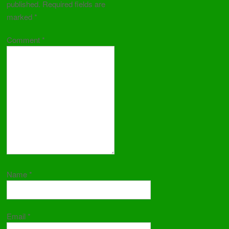
published.
Required fields are
marked
*
Comment
*
Name
*
Email
*