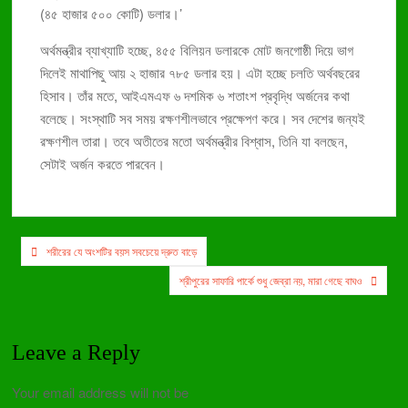
(৪৫ হাজার ৫০০ কোটি) ডলার।’
অর্থমন্ত্রীর ব্যাখ্যাটি হচ্ছে, ৪৫৫ বিলিয়ন ডলারকে মোট জনগোষ্ঠী দিয়ে ভাগ
দিলেই মাথাপিছু আয় ২ হাজার ৭৮৫ ডলার হয়। এটা হচ্ছে চলতি অর্থবছরের
হিসাব। তাঁর মতে, আইএমএফ ৬ দশমিক ৬ শতাংশ প্রবৃদ্ধি অর্জনের কথা
বলেছে। সংস্থাটি সব সময় রক্ষণশীলভাবে প্রক্ষেপণ করে। সব দেশের জন্যই
রক্ষণশীল তারা। তবে অতীতের মতো অর্থমন্ত্রীর বিশ্বাস, তিনি যা বলছেন,
সেটাই অর্জন করতে পারবেন।
Post
শরীরের যে অংশটির বয়স সবচেয়ে দ্রুত বাড়ে
navigation
শ্রীপুরের সাফারি পার্কে শুধু জেব্রা নয়, মারা গেছে বাঘও
Leave a Reply
Your email address will not be