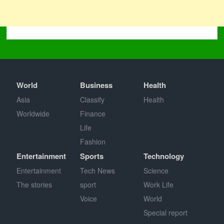
World
Business
Health
Asia
Classify
Health
Worldwide
Finance
Life
Fashion
Entertainment
Sports
Technology
Entertainment
Tech News
Science
The stories
sport
Work Life
Voice
World
Special report